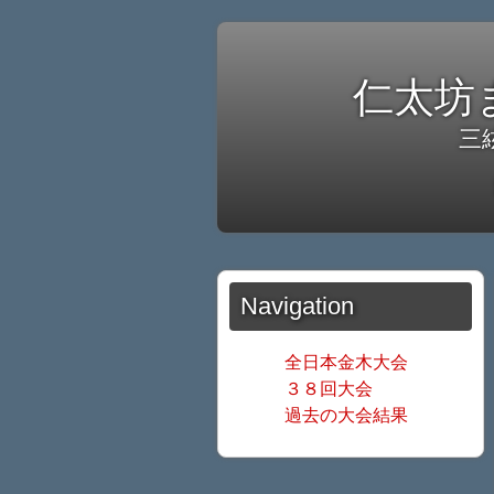
仁太坊
三
Navigation
全日本金木大会
３８回大会
過去の大会結果