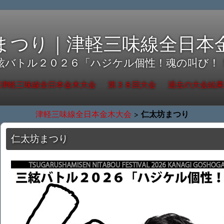
まつり｜津軽三味線全日本
絃バトル２０２６「ハジケル個性！魂の叫び！
津軽三味線全日本金木大会
第３８回大会
過去の大会結果
仁太坊まつり
津軽三味線全日本金木大会
>
仁太坊まつり